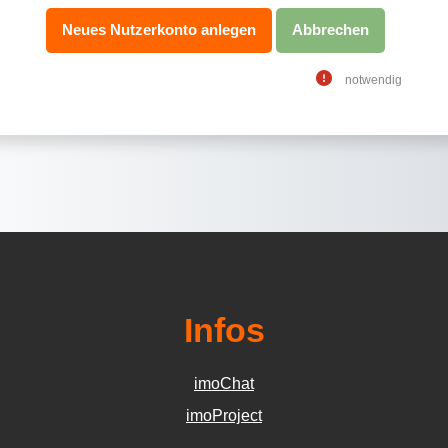
notwendig
Infos
imoChat
imoProject